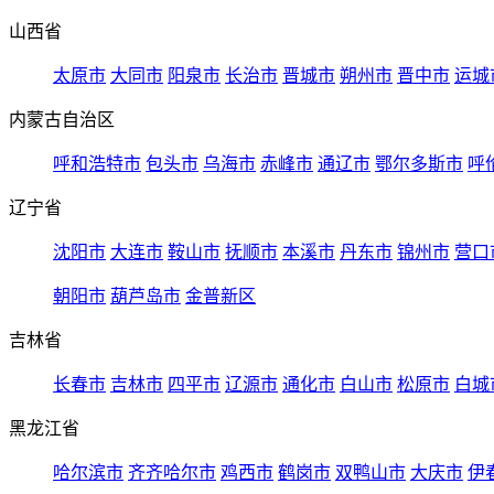
山西省
太原市
大同市
阳泉市
长治市
晋城市
朔州市
晋中市
运城
内蒙古自治区
呼和浩特市
包头市
乌海市
赤峰市
通辽市
鄂尔多斯市
呼
辽宁省
沈阳市
大连市
鞍山市
抚顺市
本溪市
丹东市
锦州市
营口
朝阳市
葫芦岛市
金普新区
吉林省
长春市
吉林市
四平市
辽源市
通化市
白山市
松原市
白城
黑龙江省
哈尔滨市
齐齐哈尔市
鸡西市
鹤岗市
双鸭山市
大庆市
伊