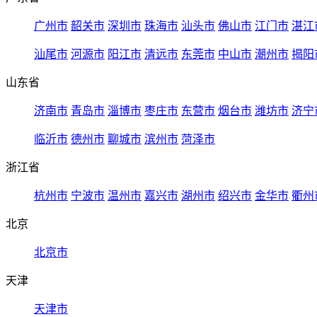
广州市
韶关市
深圳市
珠海市
汕头市
佛山市
江门市
湛江
汕尾市
河源市
阳江市
清远市
东莞市
中山市
潮州市
揭阳
山东省
济南市
青岛市
淄博市
枣庄市
东营市
烟台市
潍坊市
济宁
临沂市
德州市
聊城市
滨州市
菏泽市
浙江省
杭州市
宁波市
温州市
嘉兴市
湖州市
绍兴市
金华市
衢州
北京
北京市
天津
天津市