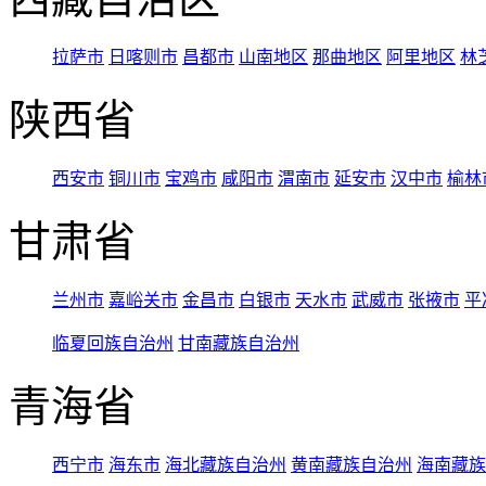
拉萨市
日喀则市
昌都市
山南地区
那曲地区
阿里地区
林
陕西省
西安市
铜川市
宝鸡市
咸阳市
渭南市
延安市
汉中市
榆林
甘肃省
兰州市
嘉峪关市
金昌市
白银市
天水市
武威市
张掖市
平
临夏回族自治州
甘南藏族自治州
青海省
西宁市
海东市
海北藏族自治州
黄南藏族自治州
海南藏族