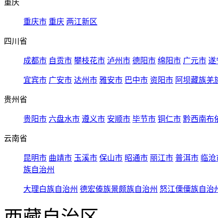
重庆
重庆市
重庆
两江新区
四川省
成都市
自贡市
攀枝花市
泸州市
德阳市
绵阳市
广元市
遂
宜宾市
广安市
达州市
雅安市
巴中市
资阳市
阿坝藏族羌
贵州省
贵阳市
六盘水市
遵义市
安顺市
毕节市
铜仁市
黔西南布
云南省
昆明市
曲靖市
玉溪市
保山市
昭通市
丽江市
普洱市
临沧
族自治州
大理白族自治州
德宏傣族景颇族自治州
怒江傈僳族自治
西藏自治区