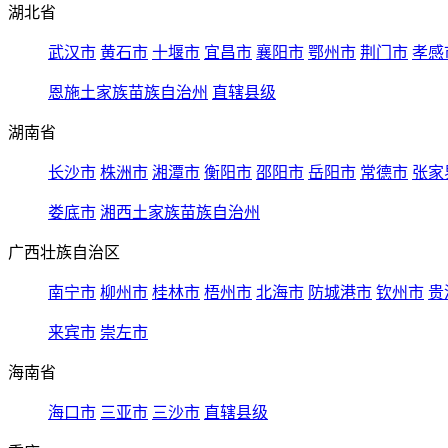
湖北省
武汉市
黄石市
十堰市
宜昌市
襄阳市
鄂州市
荆门市
孝感
恩施土家族苗族自治州
直辖县级
湖南省
长沙市
株洲市
湘潭市
衡阳市
邵阳市
岳阳市
常德市
张家
娄底市
湘西土家族苗族自治州
广西壮族自治区
南宁市
柳州市
桂林市
梧州市
北海市
防城港市
钦州市
贵
来宾市
崇左市
海南省
海口市
三亚市
三沙市
直辖县级