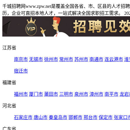
千城招聘网www.zpw.net是覆盖全国各省、市、区县的人
历，企业可直招本地人才，一站式解决全国求职招工需求。 2026
江苏省
南京市
无锡市
徐州市
常州市
苏州市
南通市
连云港市
淮
宿迁市
福建省
福州市
厦门市
莆田市
三明市
泉州市
漳州市
南平市
龙岩
河北省
石家庄市
唐山市
秦皇岛市
邯郸市
邢台市
保定市
张家口
广东省