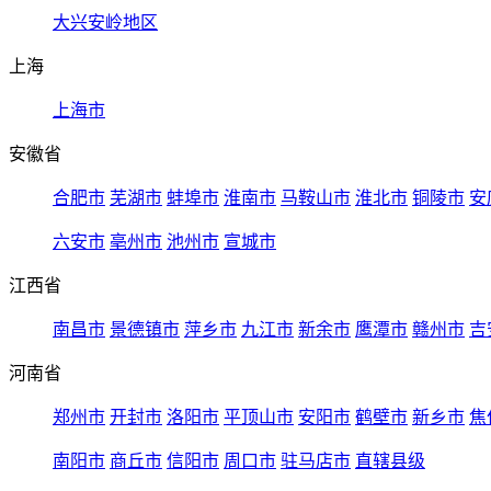
大兴安岭地区
上海
上海市
安徽省
合肥市
芜湖市
蚌埠市
淮南市
马鞍山市
淮北市
铜陵市
安
六安市
亳州市
池州市
宣城市
江西省
南昌市
景德镇市
萍乡市
九江市
新余市
鹰潭市
赣州市
吉
河南省
郑州市
开封市
洛阳市
平顶山市
安阳市
鹤壁市
新乡市
焦
南阳市
商丘市
信阳市
周口市
驻马店市
直辖县级